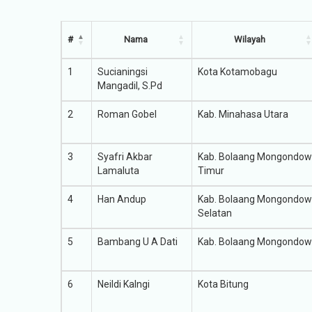
#
Nama
Wilayah
1
Sucianingsi
Kota Kotamobagu
Mangadil, S.Pd
2
Roman Gobel
Kab. Minahasa Utara
3
Syafri Akbar
Kab. Bolaang Mongondow
Lamaluta
Timur
4
Han Andup
Kab. Bolaang Mongondow
Selatan
5
Bambang U A Dati
Kab. Bolaang Mongondow
6
Neildi Kalngi
Kota Bitung