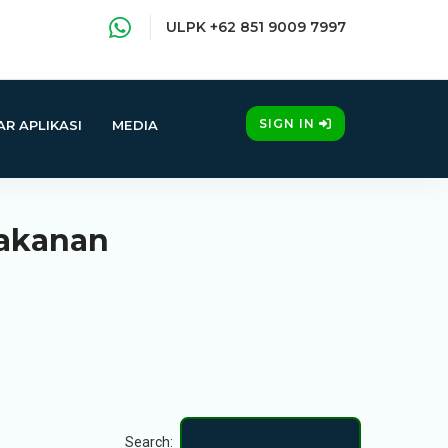
ULPK +62 851 9009 7997
SIGN IN
R APLIKASI
MEDIA
Makanan
Search: